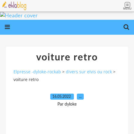
MENU
voiture retro
Elpresse -dyloke-rockab
>
divers sur elvis ou rock
>
voiture retro
16.05.2022
…
Par dyloke