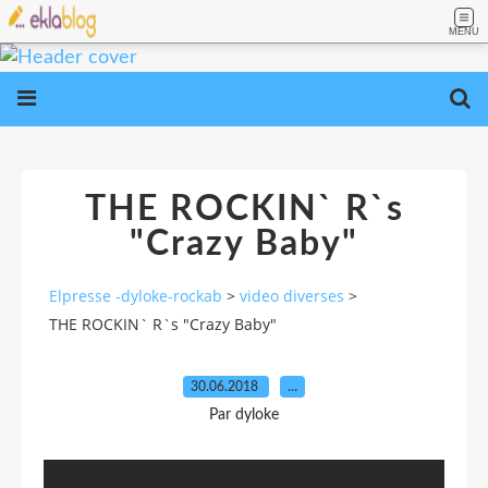
MENU
THE ROCKIN` R`s
"Crazy Baby"
Elpresse -dyloke-rockab
>
video diverses
>
THE ROCKIN` R`s "Crazy Baby"
30.06.2018
…
Par dyloke