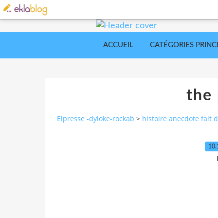
ACCUEIL
CATÉGORIES PRINC
the 
Elpresse -dyloke-rockab
>
histoire anecdote fait d
10.