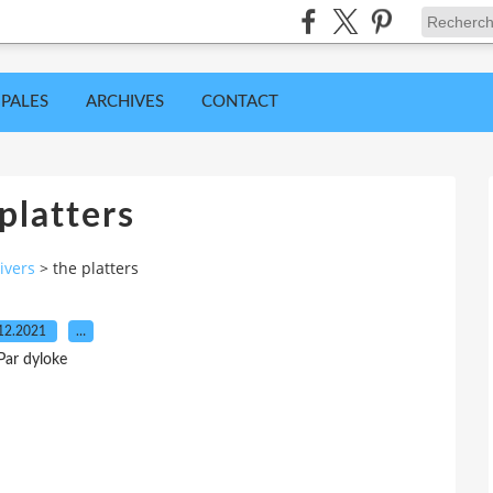
IPALES
ARCHIVES
CONTACT
platters
ivers
>
the platters
12.2021
…
Par dyloke