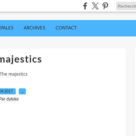
IPALES
ARCHIVES
CONTACT
majestics
The majestics
04.2017
…
Par dyloke