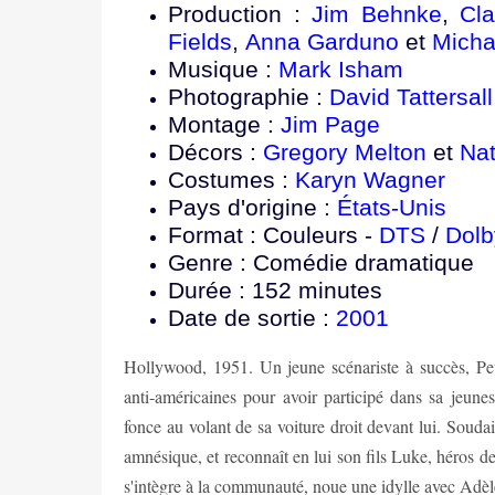
Production :
Jim Behnke
,
Cl
Fields
,
Anna Garduno
et
Micha
Musique :
Mark Isham
Photographie :
David Tattersall
Montage :
Jim Page
Décors :
Gregory Melton
et
Nat
Costumes :
Karyn Wagner
Pays d'origine :
États-Unis
Format : Couleurs -
DTS
/
Dolb
Genre : Comédie dramatique
Durée : 152 minutes
Date de sortie :
2001
Hollywood, 1951. Un jeune scénariste à succès, Pet
anti-américaines pour avoir participé dans sa jeun
fonce au volant de sa voiture droit devant lui. Souda
amnésique, et reconnaît en lui son fils Luke, héros d
s'intègre à la communauté, noue une idylle avec Adèle 