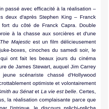
 passé avec efficacité à la réalisation –
us deux d'après Stephen King – Franck
ès fort du côté de Franck Capra. Double
proie à la chasse aux sorcières et d'une
The Majestic
est un film délicieusement
 juke-boxes, cinoches du samedi soir, le
 qui ont fait les beaux jours du cinéma
figure de James Stewart, auquel Jim Carrey
en jeune scénariste chassé d'Hollywood
rottablement optimiste et volontairement
Smith au Sénat
et
La vie est belle
. Certes,
us, la réalisation complaisante parce que
ar l'intrigue, le discours prêchi-prêcha