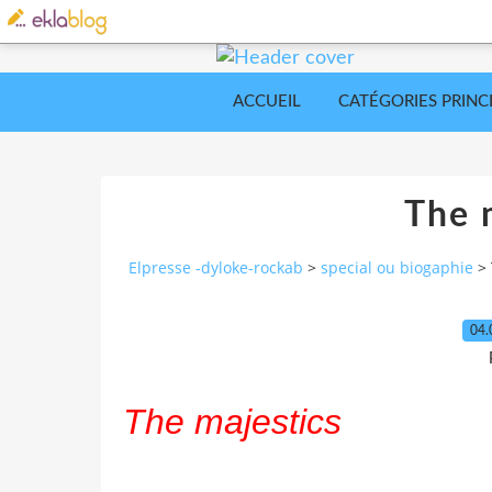
ACCUEIL
CATÉGORIES PRINC
The 
Elpresse -dyloke-rockab
>
special ou biogaphie
>
04.
The majestics