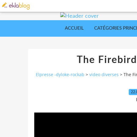
ACCUEIL
CATÉGORIES PRINC
The Firebird
Elpresse -dyloke-rockab
>
video diverses
>
The Fi
22.