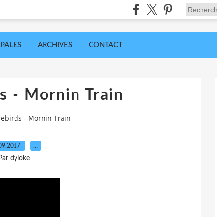
IPALES
ARCHIVES
CONTACT
s - Mornin Train
rebirds - Mornin Train
09.2017
…
Par dyloke