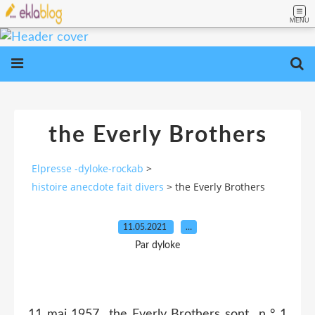
MENU
the Everly Brothers
Elpresse -dyloke-rockab
>
histoire anecdote fait divers
>
the Everly Brothers
11.05.2021
…
Par dyloke
11 mai 1957 the Everly Brothers sont n ° 1