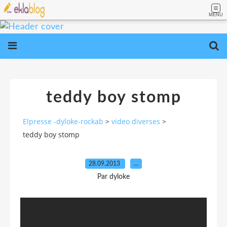
MENU
teddy boy stomp
Elpresse -dyloke-rockab
>
video diverses
>
teddy boy stomp
28.09.2013
…
Par dyloke