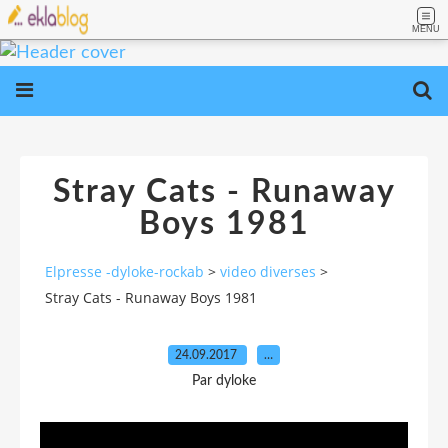
MENU
Stray Cats - Runaway
Boys 1981
Elpresse -dyloke-rockab
>
video diverses
>
Stray Cats - Runaway Boys 1981
24.09.2017
…
Par dyloke