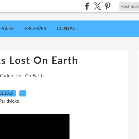
IPALES
ARCHIVES
CONTACT
s Lost On Earth
Cadets Lost On Earth
01.2015
…
Par dyloke