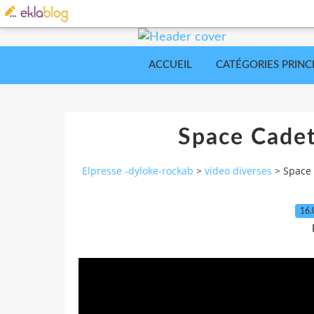
ACCUEIL
CATÉGORIES PRINC
Space Cadet
Elpresse -dyloke-rockab
>
video diverses
>
Space 
16.