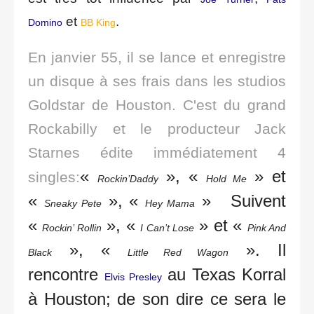
et
.
Domino
BB King
En janvier 55, il se lance et enregistre
un disque à ses frais dans les studios
Goldstar de Houston. C'est du grand
Rockabilly et le producteur Jack
Starnes édite immédiatement 4
«
», «
» et
singles:
Rockin’Daddy
Hold Me
«
», «
»
Suivent
Sneaky Pete
Hey Mama
«
», «
» et «
Rockin’ Rollin
I Can’t Lose
Pink And
», «
». Il
Black
Little Red Wagon
rencontre
au Texas Korral
Elvis Presley
à Houston; de son dire ce sera le