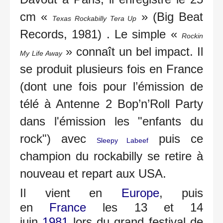
cm «
» (Big Beat
Texas Rockabilly Tera Up
Records, 1981) . Le simple «
Rockin
» connaît un bel impact. Il
My Life Away
se produit plusieurs fois en France
(dont une fois pour l’émission de
télé à Antenne 2 Bop’n’Roll Party
dans l'émission les "enfants du
rock") avec
puis ce
Sleepy Labeef
champion du rockabilly se retire à
nouveau et repart aux USA.
Il vient en
Europe
, puis
en
France
les 13 et 14
juin
1981
lors du grand festival de