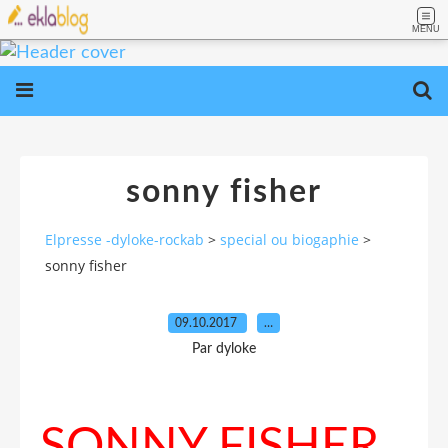
MENU
sonny fisher
Elpresse -dyloke-rockab
>
special ou biogaphie
>
sonny fisher
09.10.2017
…
Par dyloke
SONNY FISHER