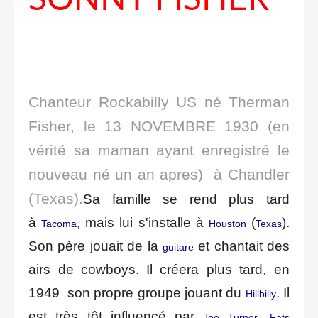
Chanteur Rockabilly US né Therman
Fisher, le 13 NOVEMBRE 1930 (en
vérité sa maman ayant enregistré le
nouveau né un an apres) à Chandler
(Texas).
Sa famille se rend plus tard
à
, mais lui s'installe à
(
).
Tacoma
Houston
Texas
Son père jouait de la
et chantait des
guitare
airs de cowboys.
Il créera plus tard, en
1949 son propre groupe jouant du
. Il
Hillbilly
est très tôt influencé par
,
Joe Turner
Fats