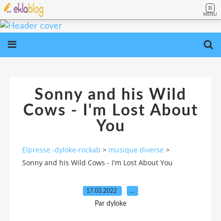
MENU
Sonny and his Wild
Cows - I'm Lost About
You
Elpresse -dyloke-rockab
>
musique diverse
>
Sonny and his Wild Cows - I'm Lost About You
17.03.2022
…
Par dyloke