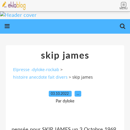
MENU
skip james
Elpresse -dyloke-rockab
>
histoire anecdote fait divers
>
skip james
03.10.2022
…
Par dyloke
pensée pour SKIP JAMES un 3 Octobre 1969