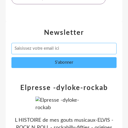
Newsletter
Elpresse -dyloke-rockab
L HISTOIRE de mes gouts musicaux-ELVIS -
ROCK N ROLL - rockabilly-fifties - origines