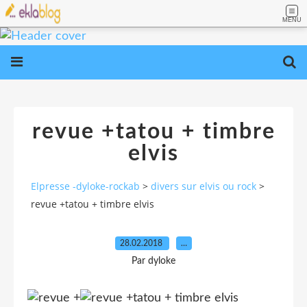
MENU
revue +tatou + timbre
elvis
Elpresse -dyloke-rockab
>
divers sur elvis ou rock
>
revue +tatou + timbre elvis
28.02.2018
…
Par dyloke