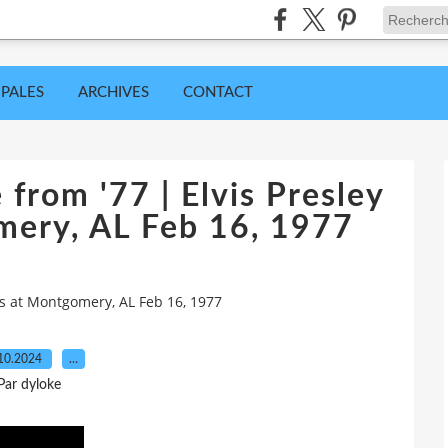
IPALES
ARCHIVES
CONTACT
from '77 | Elvis Presley
mery, AL Feb 16, 1977
es at Montgomery, AL Feb 16, 1977
10.2024
…
Par dyloke