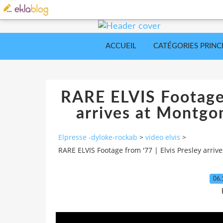
ACCUEIL
CATÉGORIES PRINC
RARE ELVIS Footage 
arrives at Montgo
Elpresse -dyloke-rockab
>
video elvis
>
RARE ELVIS Footage from '77 | Elvis Presley arriv
06.