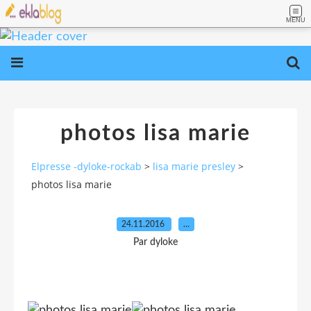
MENU
photos lisa marie
Elpresse -dyloke-rockab
>
lisa marie presley
>
photos lisa marie
24.11.2016
…
Par dyloke