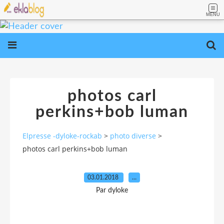
MENU
photos carl
perkins+bob luman
Elpresse -dyloke-rockab
>
photo diverse
>
photos carl perkins+bob luman
03.01.2018
…
Par dyloke