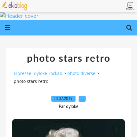
MENU
photo stars retro
Elpresse -dyloke-rockab
>
photo diverse
>
photo stars retro
23.07.2019
…
Par dyloke