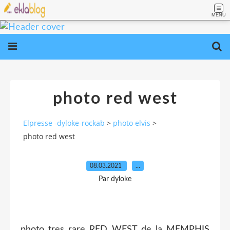
MENU
photo red west
Elpresse -dyloke-rockab
>
photo elvis
>
photo red west
08.03.2021
…
Par dyloke
photo tres rare RED WEST de la MEMPHIS