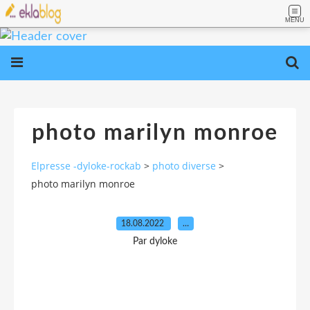
MENU
photo marilyn monroe
Elpresse -dyloke-rockab
>
photo diverse
>
photo marilyn monroe
18.08.2022
…
Par dyloke