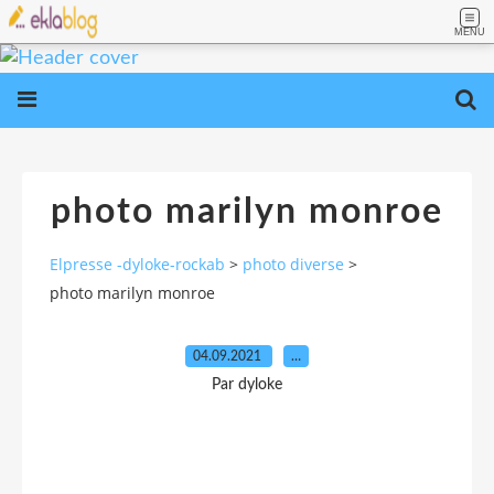
MENU
photo marilyn monroe
Elpresse -dyloke-rockab
>
photo diverse
>
photo marilyn monroe
04.09.2021
…
Par dyloke