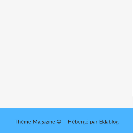
Thème Magazine © - Hébergé par
Eklablog