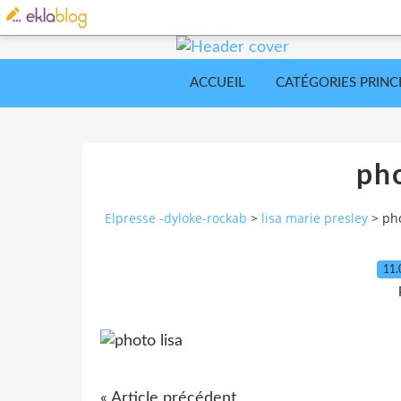
ACCUEIL
CATÉGORIES PRINC
pho
Elpresse -dyloke-rockab
>
lisa marie presley
>
pho
11.
« Article précédent