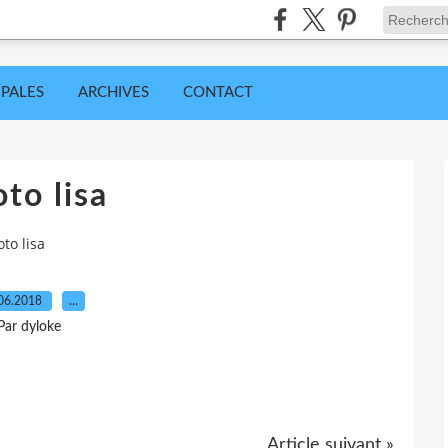
IPALES
ARCHIVES
CONTACT
to lisa
to lisa
06.2018
…
Par dyloke
Article suivant »