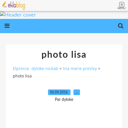
MENU
photo lisa
Elpresse -dyloke-rockab
>
lisa marie presley
>
photo lisa
06.04.2016
…
Par dyloke