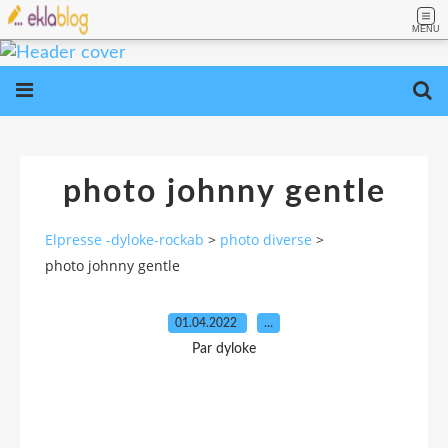
MENU
photo johnny gentle
Elpresse -dyloke-rockab
>
photo diverse
>
photo johnny gentle
01.04.2022
…
Par dyloke