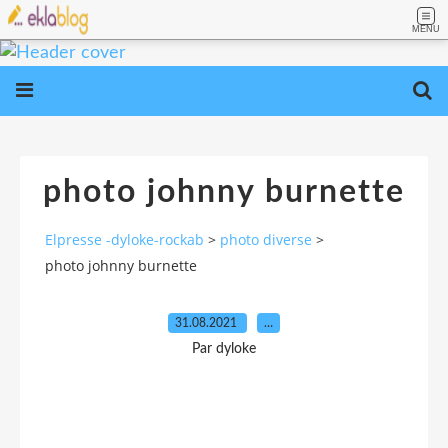
MENU
photo johnny burnette
Elpresse -dyloke-rockab
>
photo diverse
>
photo johnny burnette
31.08.2021
…
Par dyloke