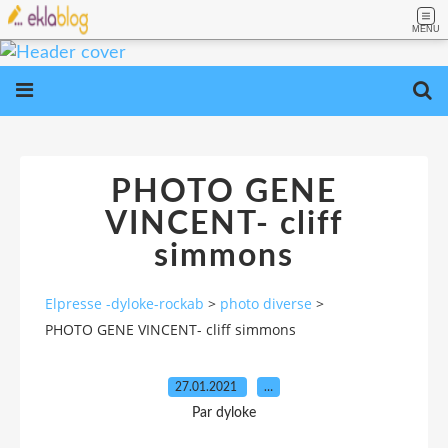
MENU
PHOTO GENE
VINCENT- cliff
simmons
Elpresse -dyloke-rockab
>
photo diverse
>
PHOTO GENE VINCENT- cliff simmons
27.01.2021
…
Par dyloke