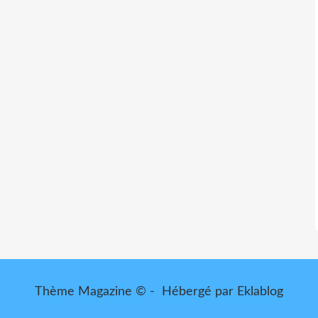
Thème Magazine © - Hébergé par
Eklablog