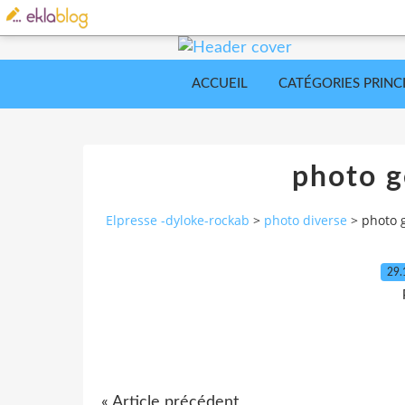
ACCUEIL
CATÉGORIES PRINC
photo g
Elpresse -dyloke-rockab
>
photo diverse
>
photo 
29.
« Article précédent