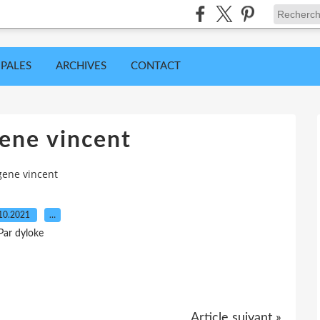
IPALES
ARCHIVES
CONTACT
ene vincent
gene vincent
10.2021
…
Par dyloke
Article suivant »