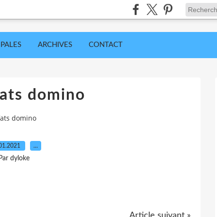
IPALES
ARCHIVES
CONTACT
fats domino
fats domino
01.2021
…
Par dyloke
Article suivant »