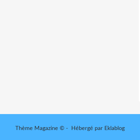
Thème Magazine © - Hébergé par
Eklablog