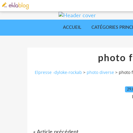
ACCUEIL
CATÉGORIES PRINC
photo 
Elpresse -dyloke-rockab
>
photo diverse
>
photo 
29.
« Article précédent