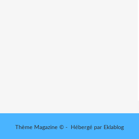
Thème Magazine © - Hébergé par
Eklablog