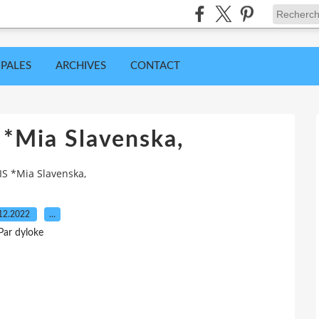
IPALES
ARCHIVES
CONTACT
 *Mia Slavenska,
IS *Mia Slavenska,
12.2022
…
Par dyloke