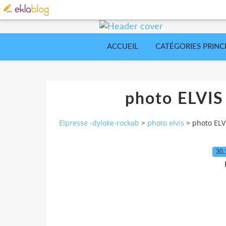
ACCUEIL
CATÉGORIES PRINC
photo ELVIS
Elpresse -dyloke-rockab
>
photo elvis
>
photo ELV
30.