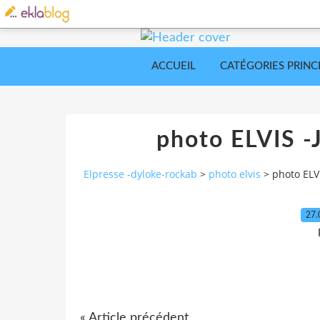
ACCUEIL
CATÉGORIES PRINC
photo ELVIS
Elpresse -dyloke-rockab
>
photo elvis
>
photo EL
27.
« Article précédent