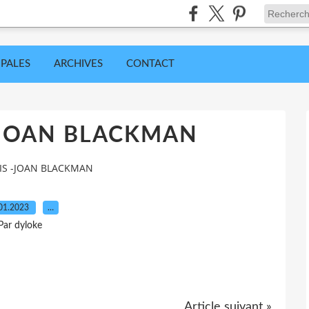
IPALES
ARCHIVES
CONTACT
 -JOAN BLACKMAN
VIS -JOAN BLACKMAN
01.2023
…
Par dyloke
Article suivant »