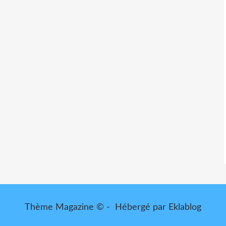
Thème Magazine © - Hébergé par
Eklablog