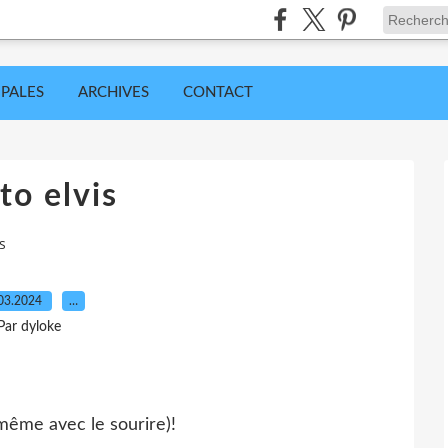
IPALES
ARCHIVES
CONTACT
to elvis
s
03.2024
…
Par dyloke
même avec le sourire)!