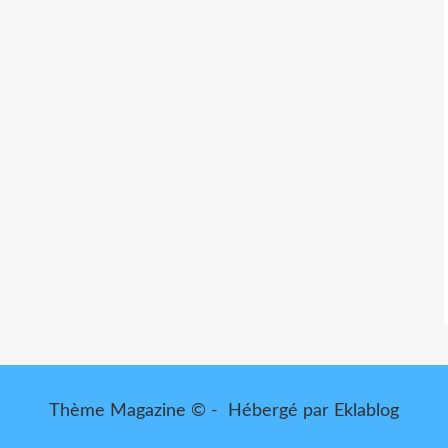
Thème Magazine © - Hébergé par
Eklablog