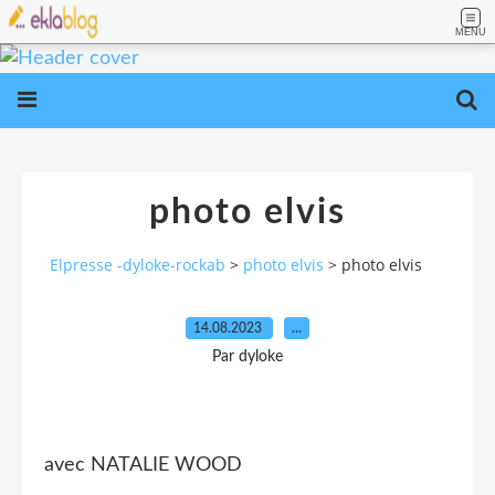
MENU
photo elvis
Elpresse -dyloke-rockab
>
photo elvis
>
photo elvis
14.08.2023
…
Par dyloke
avec NATALIE WOOD