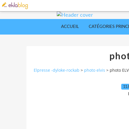
ACCUEIL
CATÉGORIES PRINC
pho
Elpresse -dyloke-rockab
>
photo elvis
>
photo ELV
11.