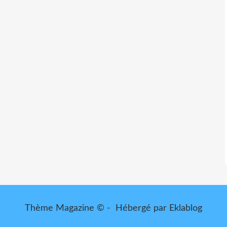
Thème Magazine © - Hébergé par
Eklablog