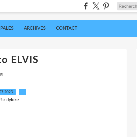
IPALES
ARCHIVES
CONTACT
to ELVIS
IS
07.2023
…
Par dyloke