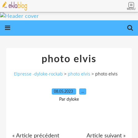
MENU
photo elvis
Elpresse -dyloke-rockab
>
photo elvis
>
photo elvis
08.05.2023
…
Par dyloke
« Article précédent
Article suivant »