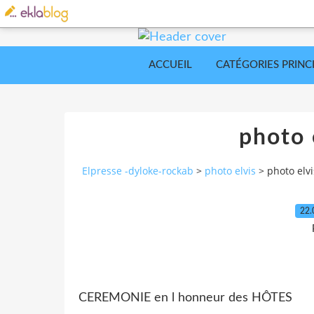
ACCUEIL
CATÉGORIES PRINC
photo 
Elpresse -dyloke-rockab
>
photo elvis
>
photo elv
22.
CEREMONIE en l honneur des HÔTES