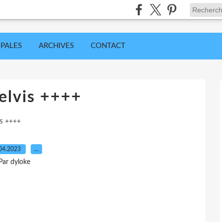
IPALES
ARCHIVES
CONTACT
elvis ++++
is ++++
04.2023
…
Par dyloke