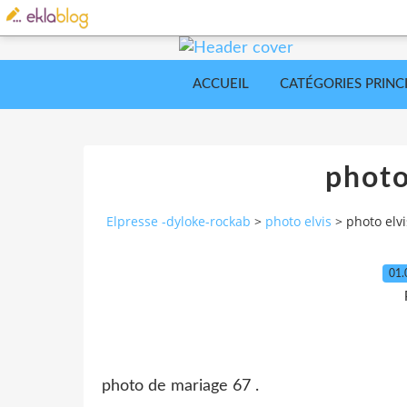
ACCUEIL
CATÉGORIES PRINC
photo 
Elpresse -dyloke-rockab
>
photo elvis
>
photo elvis
01.
photo de mariage 67 .