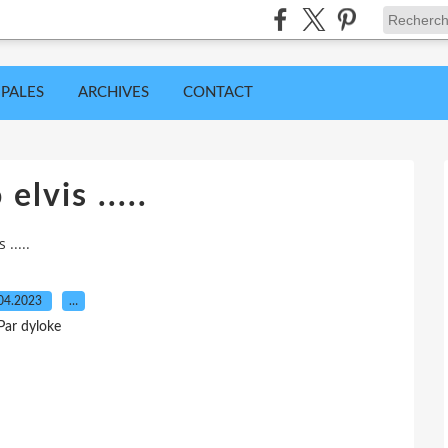
IPALES
ARCHIVES
CONTACT
elvis .....
 .....
04.2023
…
Par dyloke