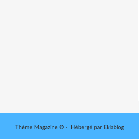
Thème Magazine © - Hébergé par
Eklablog