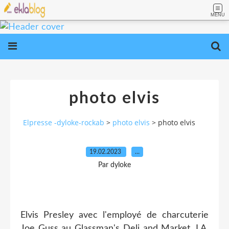
MENU
photo elvis
Elpresse -dyloke-rockab
>
photo elvis
>
photo elvis
19.02.2023
…
Par dyloke
Elvis Presley avec l'employé de charcuterie
Joe Guss au Glassman's Deli and Market, LA,