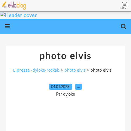
MENU
photo elvis
Elpresse -dyloke-rockab
>
photo elvis
>
photo elvis
04.01.2023
…
Par dyloke