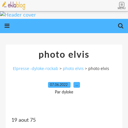
MENU
photo elvis
Elpresse -dyloke-rockab
>
photo elvis
>
photo elvis
07.06.2022
…
Par dyloke
19 aout 75