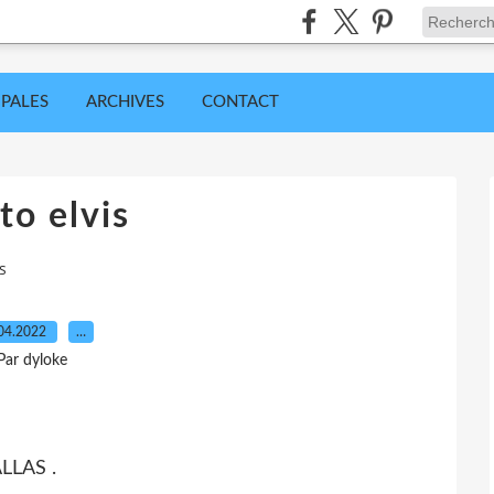
IPALES
ARCHIVES
CONTACT
to elvis
s
04.2022
…
Par dyloke
LLAS .