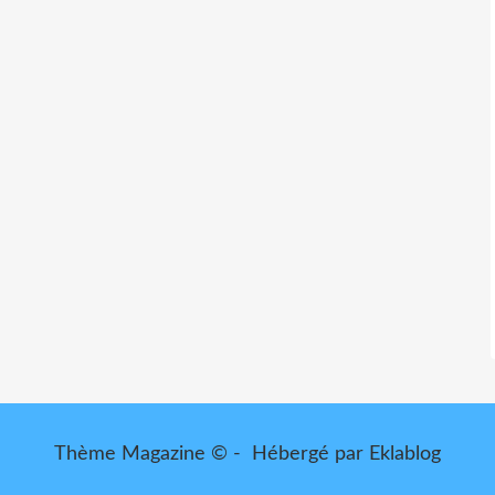
Thème Magazine © - Hébergé par
Eklablog