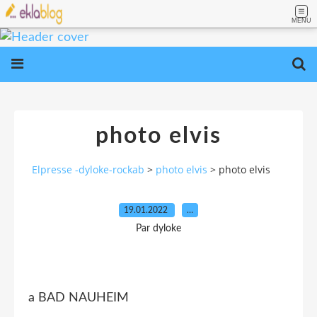
MENU
photo elvis
Elpresse -dyloke-rockab
>
photo elvis
>
photo elvis
19.01.2022
…
Par dyloke
a BAD NAUHEIM