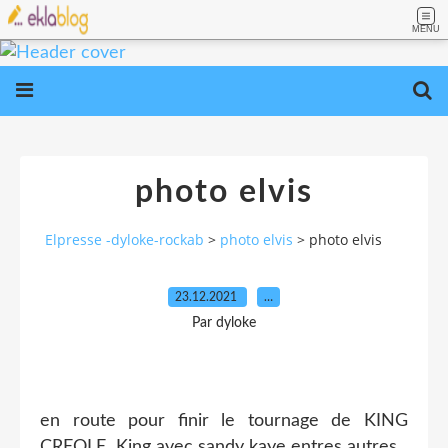
MENU
photo elvis
Elpresse -dyloke-rockab
>
photo elvis
>
photo elvis
23.12.2021
…
Par dyloke
en route pour finir le tournage de KING
CREOLE King avec sandy kaye entres autres