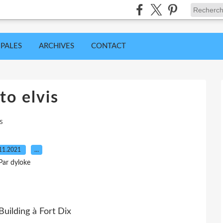
IPALES
ARCHIVES
CONTACT
to elvis
s
11.2021
…
Par dyloke
Building à Fort Dix