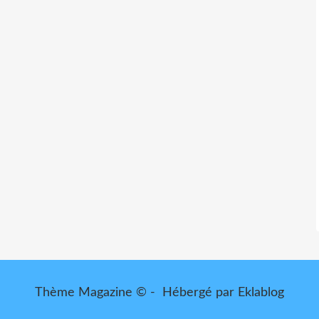
Thème Magazine © - Hébergé par
Eklablog