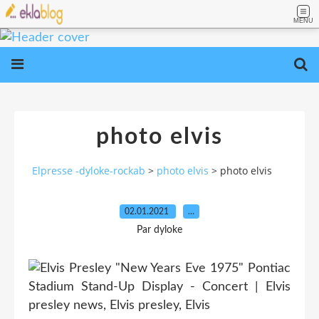
MENU
photo elvis
Elpresse -dyloke-rockab
>
photo elvis
>
photo elvis
02.01.2021
…
Par dyloke