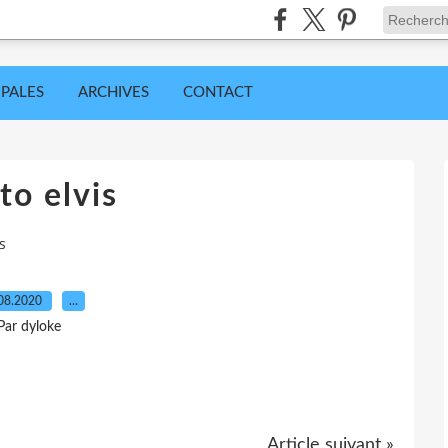
IPALES
ARCHIVES
CONTACT
to elvis
s
08.2020
…
Par dyloke
Article suivant »