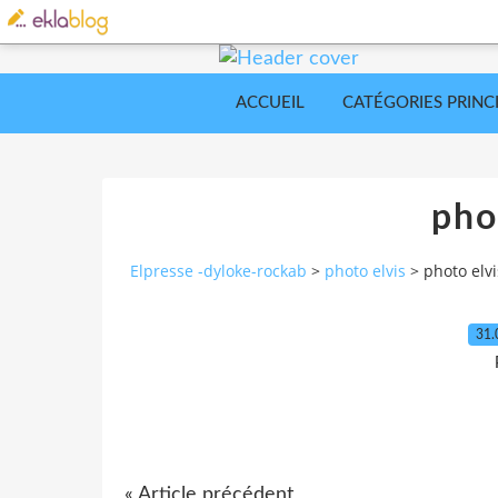
ACCUEIL
CATÉGORIES PRINC
pho
Elpresse -dyloke-rockab
>
photo elvis
>
photo elvi
31.
« Article précédent