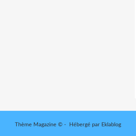
Thème Magazine © - Hébergé par
Eklablog