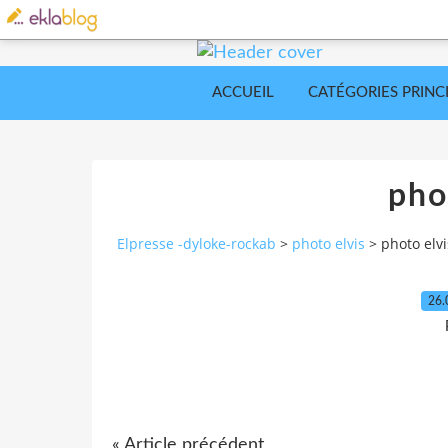
ACCUEIL
CATÉGORIES PRINC
pho
Elpresse -dyloke-rockab
>
photo elvis
>
photo elvi
26.
« Article précédent