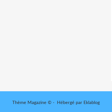
Thème Magazine © - Hébergé par
Eklablog