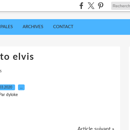
IPALES
ARCHIVES
CONTACT
to elvis
s
03.2020
…
Par dyloke
Article suivant »