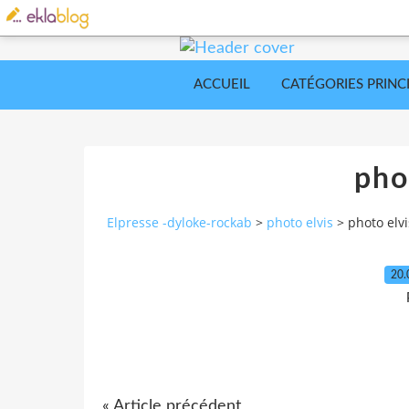
ACCUEIL
CATÉGORIES PRINC
pho
Elpresse -dyloke-rockab
>
photo elvis
>
photo elvi
20.
« Article précédent