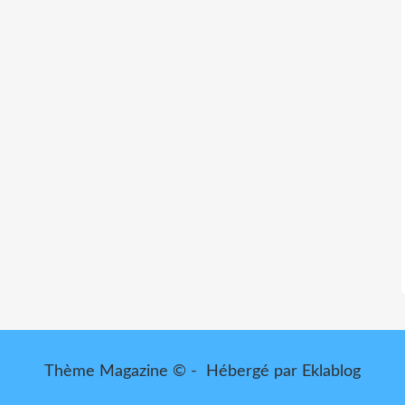
Thème Magazine © - Hébergé par
Eklablog