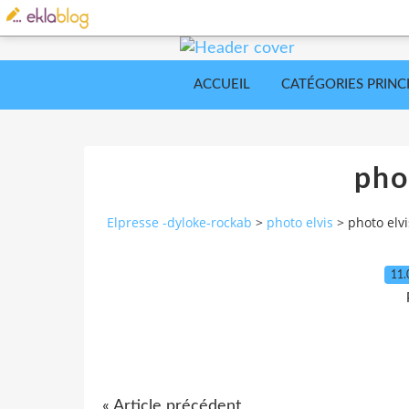
ACCUEIL
CATÉGORIES PRINC
pho
Elpresse -dyloke-rockab
>
photo elvis
>
photo elvi
11.
« Article précédent