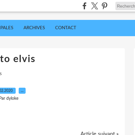
IPALES
ARCHIVES
CONTACT
to elvis
s
02.2020
…
Par dyloke
Article suivant »