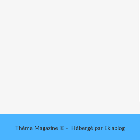
Thème Magazine © - Hébergé par
Eklablog