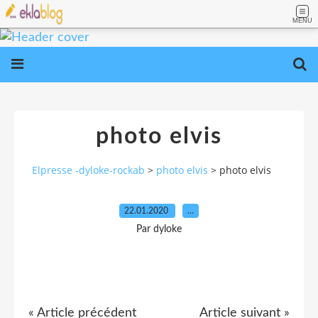
MENU
photo elvis
Elpresse -dyloke-rockab
>
photo elvis
>
photo elvis
22.01.2020
…
Par dyloke
« Article précédent
Article suivant »