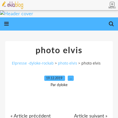
MENU
photo elvis
Elpresse -dyloke-rockab
>
photo elvis
>
photo elvis
19.12.2019
…
Par dyloke
« Article précédent
Article suivant »